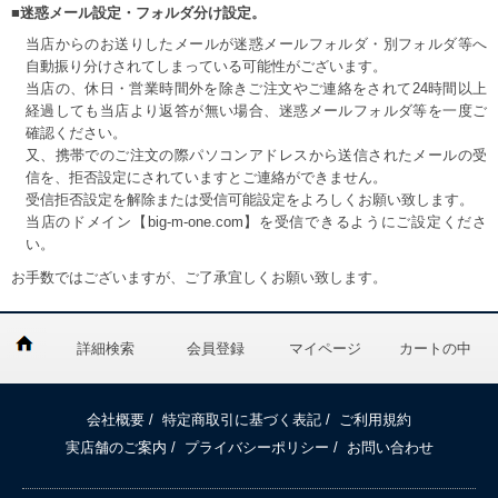
■迷惑メール設定・フォルダ分け設定。
当店からのお送りしたメールが迷惑メールフォルダ・別フォルダ等へ
自動振り分けされてしまっている可能性がございます。
当店の、休日・営業時間外を除きご注文やご連絡をされて24時間以上
経過しても当店より返答が無い場合、迷惑メールフォルダ等を一度ご
確認ください。
又、携帯でのご注文の際パソコンアドレスから送信されたメールの受
信を、拒否設定にされていますとご連絡ができません。
受信拒否設定を解除または受信可能設定をよろしくお願い致します。
当店のドメイン【big-m-one.com】を受信できるようにご設定くださ
い。
お手数ではございますが、ご了承宜しくお願い致します。
詳細検索
会員登録
マイページ
カートの中
会社概要
/
特定商取引に基づく表記
/
ご利用規約
実店舗のご案内
/
プライバシーポリシー
/
お問い合わせ