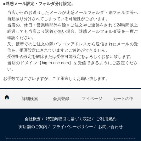
■迷惑メール設定・フォルダ分け設定。
当店からのお送りしたメールが迷惑メールフォルダ・別フォルダ等へ
自動振り分けされてしまっている可能性がございます。
当店の、休日・営業時間外を除きご注文やご連絡をされて24時間以上
経過しても当店より返答が無い場合、迷惑メールフォルダ等を一度ご
確認ください。
又、携帯でのご注文の際パソコンアドレスから送信されたメールの受
信を、拒否設定にされていますとご連絡ができません。
受信拒否設定を解除または受信可能設定をよろしくお願い致します。
当店のドメイン【big-m-one.com】を受信できるようにご設定くださ
い。
お手数ではございますが、ご了承宜しくお願い致します。
詳細検索
会員登録
マイページ
カートの中
会社概要
/
特定商取引に基づく表記
/
ご利用規約
実店舗のご案内
/
プライバシーポリシー
/
お問い合わせ