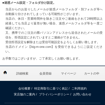
■迷惑メール設定・フォルダ分け設定。
当店からのお送りしたメールが迷惑メールフォルダ・別フォルダ等へ
自動振り分けされてしまっている可能性がございます。
当店の、休日・営業時間外を除きご注文やご連絡をされて24時間以上
経過しても当店より返答が無い場合、迷惑メールフォルダ等を一度ご
確認ください。
又、携帯でのご注文の際パソコンアドレスから送信されたメールの受
信を、拒否設定にされていますとご連絡ができません。
受信拒否設定を解除または受信可能設定をよろしくお願い致します。
当店のドメイン【big-m-one.com】を受信できるようにご設定くださ
い。
お手数ではございますが、ご了承宜しくお願い致します。
詳細検索
会員登録
マイページ
カートの中
会社概要
/
特定商取引に基づく表記
/
ご利用規約
実店舗のご案内
/
プライバシーポリシー
/
お問い合わせ