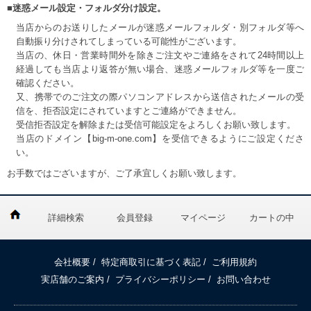
■迷惑メール設定・フォルダ分け設定。
当店からのお送りしたメールが迷惑メールフォルダ・別フォルダ等へ
自動振り分けされてしまっている可能性がございます。
当店の、休日・営業時間外を除きご注文やご連絡をされて24時間以上
経過しても当店より返答が無い場合、迷惑メールフォルダ等を一度ご
確認ください。
又、携帯でのご注文の際パソコンアドレスから送信されたメールの受
信を、拒否設定にされていますとご連絡ができません。
受信拒否設定を解除または受信可能設定をよろしくお願い致します。
当店のドメイン【big-m-one.com】を受信できるようにご設定くださ
い。
お手数ではございますが、ご了承宜しくお願い致します。
詳細検索
会員登録
マイページ
カートの中
会社概要
/
特定商取引に基づく表記
/
ご利用規約
実店舗のご案内
/
プライバシーポリシー
/
お問い合わせ