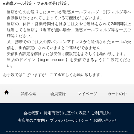
■迷惑メール設定・フォルダ分け設定。
当店からのお送りしたメールが迷惑メールフォルダ・別フォルダ等へ
自動振り分けされてしまっている可能性がございます。
当店の、休日・営業時間外を除きご注文やご連絡をされて24時間以上
経過しても当店より返答が無い場合、迷惑メールフォルダ等を一度ご
確認ください。
又、携帯でのご注文の際パソコンアドレスから送信されたメールの受
信を、拒否設定にされていますとご連絡ができません。
受信拒否設定を解除または受信可能設定をよろしくお願い致します。
当店のドメイン【big-m-one.com】を受信できるようにご設定くださ
い。
お手数ではございますが、ご了承宜しくお願い致します。
詳細検索
会員登録
マイページ
カートの中
会社概要
/
特定商取引に基づく表記
/
ご利用規約
実店舗のご案内
/
プライバシーポリシー
/
お問い合わせ