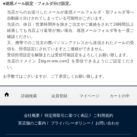
■迷惑メール設定・フォルダ分け設定。
当店からのお送りしたメールが迷惑メールフォルダ・別フォルダ等へ
自動振り分けされてしまっている可能性がございます。
当店の、休日・営業時間外を除きご注文やご連絡をされて24時間以上
経過しても当店より返答が無い場合、迷惑メールフォルダ等を一度ご
確認ください。
又、携帯でのご注文の際パソコンアドレスから送信されたメールの受
信を、拒否設定にされていますとご連絡ができません。
受信拒否設定を解除または受信可能設定をよろしくお願い致します。
当店のドメイン【big-m-one.com】を受信できるようにご設定くださ
い。
お手数ではございますが、ご了承宜しくお願い致します。
詳細検索
会員登録
マイページ
カートの中
会社概要
/
特定商取引に基づく表記
/
ご利用規約
実店舗のご案内
/
プライバシーポリシー
/
お問い合わせ