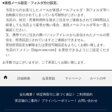
■迷惑メール設定・フォルダ分け設定。
当店からのお送りしたメールが迷惑メールフォルダ・別フォルダ等へ
自動振り分けされてしまっている可能性がございます。
当店の、休日・営業時間外を除きご注文やご連絡をされて24時間以上
経過しても当店より返答が無い場合、迷惑メールフォルダ等を一度ご
確認ください。
又、携帯でのご注文の際パソコンアドレスから送信されたメールの受
信を、拒否設定にされていますとご連絡ができません。
受信拒否設定を解除または受信可能設定をよろしくお願い致します。
当店のドメイン【big-m-one.com】を受信できるようにご設定くださ
い。
お手数ではございますが、ご了承宜しくお願い致します。
詳細検索
会員登録
マイページ
カートの中
会社概要
/
特定商取引に基づく表記
/
ご利用規約
実店舗のご案内
/
プライバシーポリシー
/
お問い合わせ