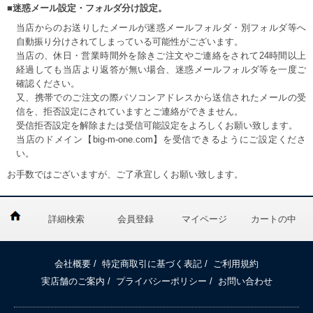
■迷惑メール設定・フォルダ分け設定。
当店からのお送りしたメールが迷惑メールフォルダ・別フォルダ等へ
自動振り分けされてしまっている可能性がございます。
当店の、休日・営業時間外を除きご注文やご連絡をされて24時間以上
経過しても当店より返答が無い場合、迷惑メールフォルダ等を一度ご
確認ください。
又、携帯でのご注文の際パソコンアドレスから送信されたメールの受
信を、拒否設定にされていますとご連絡ができません。
受信拒否設定を解除または受信可能設定をよろしくお願い致します。
当店のドメイン【big-m-one.com】を受信できるようにご設定くださ
い。
お手数ではございますが、ご了承宜しくお願い致します。
詳細検索
会員登録
マイページ
カートの中
会社概要
/
特定商取引に基づく表記
/
ご利用規約
実店舗のご案内
/
プライバシーポリシー
/
お問い合わせ