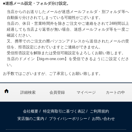
■迷惑メール設定・フォルダ分け設定。
当店からのお送りしたメールが迷惑メールフォルダ・別フォルダ等へ
自動振り分けされてしまっている可能性がございます。
当店の、休日・営業時間外を除きご注文やご連絡をされて24時間以上
経過しても当店より返答が無い場合、迷惑メールフォルダ等を一度ご
確認ください。
又、携帯でのご注文の際パソコンアドレスから送信されたメールの受
信を、拒否設定にされていますとご連絡ができません。
受信拒否設定を解除または受信可能設定をよろしくお願い致します。
当店のドメイン【big-m-one.com】を受信できるようにご設定くださ
い。
お手数ではございますが、ご了承宜しくお願い致します。
詳細検索
会員登録
マイページ
カートの中
会社概要
/
特定商取引に基づく表記
/
ご利用規約
実店舗のご案内
/
プライバシーポリシー
/
お問い合わせ