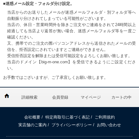
■迷惑メール設定・フォルダ分け設定。
当店からのお送りしたメールが迷惑メールフォルダ・別フォルダ等へ
自動振り分けされてしまっている可能性がございます。
当店の、休日・営業時間外を除きご注文やご連絡をされて24時間以上
経過しても当店より返答が無い場合、迷惑メールフォルダ等を一度ご
確認ください。
又、携帯でのご注文の際パソコンアドレスから送信されたメールの受
信を、拒否設定にされていますとご連絡ができません。
受信拒否設定を解除または受信可能設定をよろしくお願い致します。
当店のドメイン【big-m-one.com】を受信できるようにご設定くださ
い。
お手数ではございますが、ご了承宜しくお願い致します。
詳細検索
会員登録
マイページ
カートの中
会社概要
/
特定商取引に基づく表記
/
ご利用規約
実店舗のご案内
/
プライバシーポリシー
/
お問い合わせ