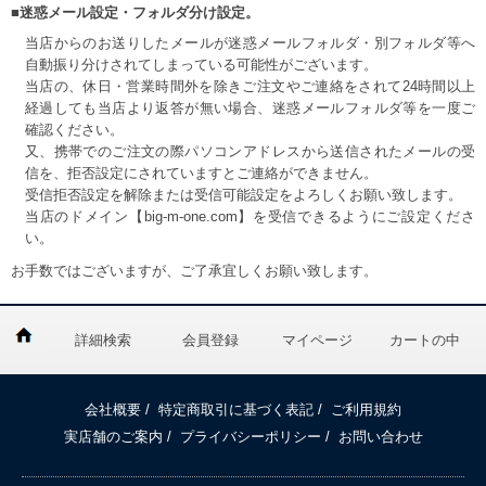
■迷惑メール設定・フォルダ分け設定。
当店からのお送りしたメールが迷惑メールフォルダ・別フォルダ等へ
自動振り分けされてしまっている可能性がございます。
当店の、休日・営業時間外を除きご注文やご連絡をされて24時間以上
経過しても当店より返答が無い場合、迷惑メールフォルダ等を一度ご
確認ください。
又、携帯でのご注文の際パソコンアドレスから送信されたメールの受
信を、拒否設定にされていますとご連絡ができません。
受信拒否設定を解除または受信可能設定をよろしくお願い致します。
当店のドメイン【big-m-one.com】を受信できるようにご設定くださ
い。
お手数ではございますが、ご了承宜しくお願い致します。
詳細検索
会員登録
マイページ
カートの中
会社概要
/
特定商取引に基づく表記
/
ご利用規約
実店舗のご案内
/
プライバシーポリシー
/
お問い合わせ