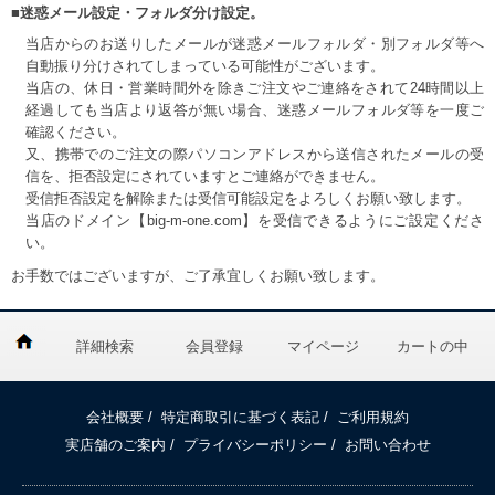
■迷惑メール設定・フォルダ分け設定。
当店からのお送りしたメールが迷惑メールフォルダ・別フォルダ等へ
自動振り分けされてしまっている可能性がございます。
当店の、休日・営業時間外を除きご注文やご連絡をされて24時間以上
経過しても当店より返答が無い場合、迷惑メールフォルダ等を一度ご
確認ください。
又、携帯でのご注文の際パソコンアドレスから送信されたメールの受
信を、拒否設定にされていますとご連絡ができません。
受信拒否設定を解除または受信可能設定をよろしくお願い致します。
当店のドメイン【big-m-one.com】を受信できるようにご設定くださ
い。
お手数ではございますが、ご了承宜しくお願い致します。
詳細検索
会員登録
マイページ
カートの中
会社概要
/
特定商取引に基づく表記
/
ご利用規約
実店舗のご案内
/
プライバシーポリシー
/
お問い合わせ