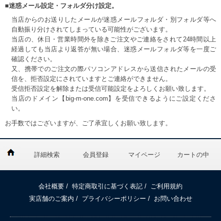
■迷惑メール設定・フォルダ分け設定。
当店からのお送りしたメールが迷惑メールフォルダ・別フォルダ等へ
自動振り分けされてしまっている可能性がございます。
当店の、休日・営業時間外を除きご注文やご連絡をされて24時間以上
経過しても当店より返答が無い場合、迷惑メールフォルダ等を一度ご
確認ください。
又、携帯でのご注文の際パソコンアドレスから送信されたメールの受
信を、拒否設定にされていますとご連絡ができません。
受信拒否設定を解除または受信可能設定をよろしくお願い致します。
当店のドメイン【big-m-one.com】を受信できるようにご設定くださ
い。
お手数ではございますが、ご了承宜しくお願い致します。
詳細検索
会員登録
マイページ
カートの中
会社概要
/
特定商取引に基づく表記
/
ご利用規約
実店舗のご案内
/
プライバシーポリシー
/
お問い合わせ