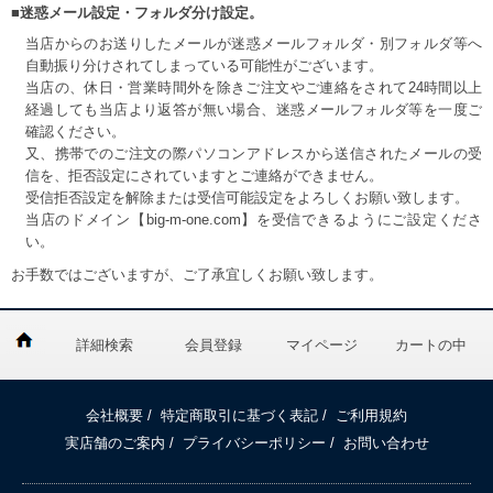
■迷惑メール設定・フォルダ分け設定。
当店からのお送りしたメールが迷惑メールフォルダ・別フォルダ等へ
自動振り分けされてしまっている可能性がございます。
当店の、休日・営業時間外を除きご注文やご連絡をされて24時間以上
経過しても当店より返答が無い場合、迷惑メールフォルダ等を一度ご
確認ください。
又、携帯でのご注文の際パソコンアドレスから送信されたメールの受
信を、拒否設定にされていますとご連絡ができません。
受信拒否設定を解除または受信可能設定をよろしくお願い致します。
当店のドメイン【big-m-one.com】を受信できるようにご設定くださ
い。
お手数ではございますが、ご了承宜しくお願い致します。
詳細検索
会員登録
マイページ
カートの中
会社概要
/
特定商取引に基づく表記
/
ご利用規約
実店舗のご案内
/
プライバシーポリシー
/
お問い合わせ