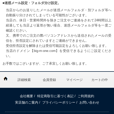
■迷惑メール設定・フォルダ分け設定。
当店からのお送りしたメールが迷惑メールフォルダ・別フォルダ等へ
自動振り分けされてしまっている可能性がございます。
当店の、休日・営業時間外を除きご注文やご連絡をされて24時間以上
経過しても当店より返答が無い場合、迷惑メールフォルダ等を一度ご
確認ください。
又、携帯でのご注文の際パソコンアドレスから送信されたメールの受
信を、拒否設定にされていますとご連絡ができません。
受信拒否設定を解除または受信可能設定をよろしくお願い致します。
当店のドメイン【big-m-one.com】を受信できるようにご設定くださ
い。
お手数ではございますが、ご了承宜しくお願い致します。
詳細検索
会員登録
マイページ
カートの中
会社概要
/
特定商取引に基づく表記
/
ご利用規約
実店舗のご案内
/
プライバシーポリシー
/
お問い合わせ