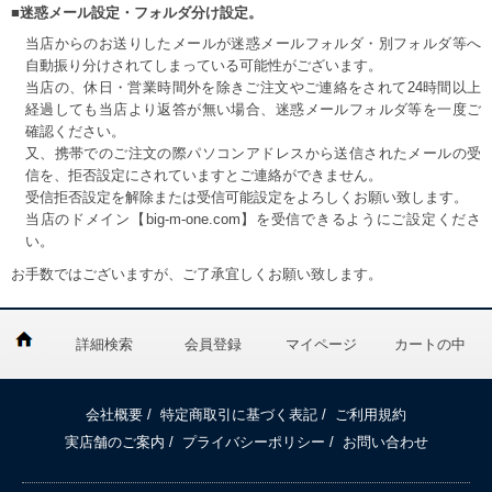
■迷惑メール設定・フォルダ分け設定。
当店からのお送りしたメールが迷惑メールフォルダ・別フォルダ等へ
自動振り分けされてしまっている可能性がございます。
当店の、休日・営業時間外を除きご注文やご連絡をされて24時間以上
経過しても当店より返答が無い場合、迷惑メールフォルダ等を一度ご
確認ください。
又、携帯でのご注文の際パソコンアドレスから送信されたメールの受
信を、拒否設定にされていますとご連絡ができません。
受信拒否設定を解除または受信可能設定をよろしくお願い致します。
当店のドメイン【big-m-one.com】を受信できるようにご設定くださ
い。
お手数ではございますが、ご了承宜しくお願い致します。
詳細検索
会員登録
マイページ
カートの中
会社概要
/
特定商取引に基づく表記
/
ご利用規約
実店舗のご案内
/
プライバシーポリシー
/
お問い合わせ