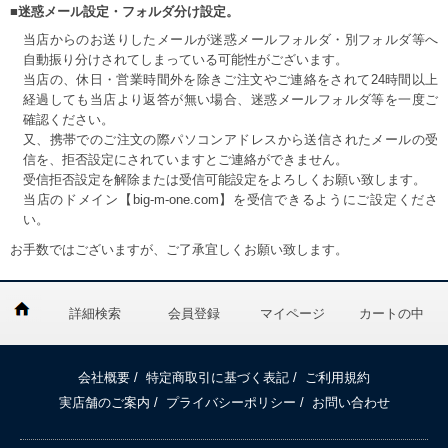
■迷惑メール設定・フォルダ分け設定。
当店からのお送りしたメールが迷惑メールフォルダ・別フォルダ等へ
自動振り分けされてしまっている可能性がございます。
当店の、休日・営業時間外を除きご注文やご連絡をされて24時間以上
経過しても当店より返答が無い場合、迷惑メールフォルダ等を一度ご
確認ください。
又、携帯でのご注文の際パソコンアドレスから送信されたメールの受
信を、拒否設定にされていますとご連絡ができません。
受信拒否設定を解除または受信可能設定をよろしくお願い致します。
当店のドメイン【big-m-one.com】を受信できるようにご設定くださ
い。
お手数ではございますが、ご了承宜しくお願い致します。
詳細検索
会員登録
マイページ
カートの中
会社概要
/
特定商取引に基づく表記
/
ご利用規約
実店舗のご案内
/
プライバシーポリシー
/
お問い合わせ