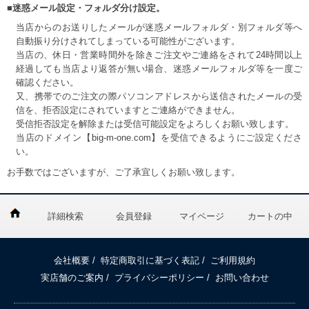
■迷惑メール設定・フォルダ分け設定。
当店からのお送りしたメールが迷惑メールフォルダ・別フォルダ等へ
自動振り分けされてしまっている可能性がございます。
当店の、休日・営業時間外を除きご注文やご連絡をされて24時間以上
経過しても当店より返答が無い場合、迷惑メールフォルダ等を一度ご
確認ください。
又、携帯でのご注文の際パソコンアドレスから送信されたメールの受
信を、拒否設定にされていますとご連絡ができません。
受信拒否設定を解除または受信可能設定をよろしくお願い致します。
当店のドメイン【big-m-one.com】を受信できるようにご設定くださ
い。
お手数ではございますが、ご了承宜しくお願い致します。
詳細検索
会員登録
マイページ
カートの中
会社概要
/
特定商取引に基づく表記
/
ご利用規約
実店舗のご案内
/
プライバシーポリシー
/
お問い合わせ