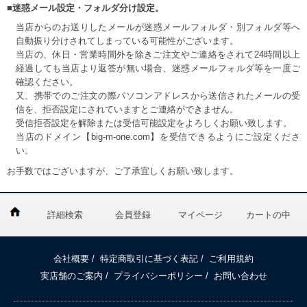
■迷惑メール設定・フォルダ分け設定。
当店からのお送りしたメールが迷惑メールフォルダ・別フォルダ等へ
自動振り分けされてしまっている可能性がございます。
当店の、休日・営業時間外を除きご注文やご連絡をされて24時間以上
経過しても当店より返答が無い場合、迷惑メールフォルダ等を一度ご
確認ください。
又、携帯でのご注文の際パソコンアドレスから送信されたメールの受
信を、拒否設定にされていますとご連絡ができません。
受信拒否設定を解除または受信可能設定をよろしくお願い致します。
当店のドメイン【big-m-one.com】を受信できるようにご設定くださ
い。
お手数ではございますが、ご了承宜しくお願い致します。
詳細検索
会員登録
マイページ
カートの中
会社概要
/
特定商取引に基づく表記
/
ご利用規約
実店舗のご案内
/
プライバシーポリシー
/
お問い合わせ