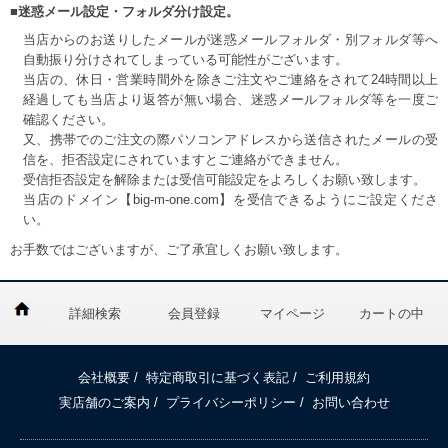
■迷惑メール設定・フォルダ分け設定。
当店からのお送りしたメールが迷惑メールフォルダ・別フォルダ等へ
自動振り分けされてしまっている可能性がございます。
当店の、休日・営業時間外を除きご注文やご連絡をされて24時間以上
経過しても当店より返答が無い場合、迷惑メールフォルダ等を一度ご
確認ください。
又、携帯でのご注文の際パソコンアドレスから送信されたメールの受
信を、拒否設定にされていますとご連絡ができません。
受信拒否設定を解除または受信可能設定をよろしくお願い致します。
当店のドメイン【big-m-one.com】を受信できるようにご設定くださ
い。
お手数ではございますが、ご了承宜しくお願い致します。
詳細検索
会員登録
マイページ
カートの中
会社概要
/
特定商取引に基づく表記
/
ご利用規約
実店舗のご案内
/
プライバシーポリシー
/
お問い合わせ