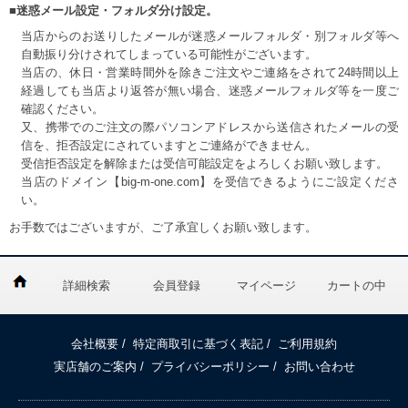
■迷惑メール設定・フォルダ分け設定。
当店からのお送りしたメールが迷惑メールフォルダ・別フォルダ等へ
自動振り分けされてしまっている可能性がございます。
当店の、休日・営業時間外を除きご注文やご連絡をされて24時間以上
経過しても当店より返答が無い場合、迷惑メールフォルダ等を一度ご
確認ください。
又、携帯でのご注文の際パソコンアドレスから送信されたメールの受
信を、拒否設定にされていますとご連絡ができません。
受信拒否設定を解除または受信可能設定をよろしくお願い致します。
当店のドメイン【big-m-one.com】を受信できるようにご設定くださ
い。
お手数ではございますが、ご了承宜しくお願い致します。
詳細検索
会員登録
マイページ
カートの中
会社概要
/
特定商取引に基づく表記
/
ご利用規約
実店舗のご案内
/
プライバシーポリシー
/
お問い合わせ