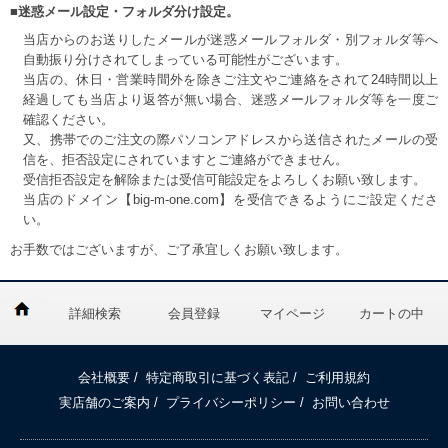
■迷惑メール設定・フォルダ分け設定。
当店からのお送りしたメールが迷惑メールフォルダ・別フォルダ等へ
自動振り分けされてしまっている可能性がございます。
当店の、休日・営業時間外を除きご注文やご連絡をされて24時間以上
経過しても当店より返答が無い場合、迷惑メールフォルダ等を一度ご
確認ください。
又、携帯でのご注文の際パソコンアドレスから送信されたメールの受
信を、拒否設定にされていますとご連絡ができません。
受信拒否設定を解除または受信可能設定をよろしくお願い致します。
当店のドメイン【big-m-one.com】を受信できるようにご設定くださ
い。
お手数ではございますが、ご了承宜しくお願い致します。
詳細検索
会員登録
マイページ
カートの中
会社概要
/
特定商取引に基づく表記
/
ご利用規約
実店舗のご案内
/
プライバシーポリシー
/
お問い合わせ