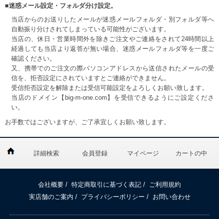
■迷惑メール設定・フォルダ分け設定。
当店からのお送りしたメールが迷惑メールフォルダ・別フォルダ等へ
自動振り分けされてしまっている可能性がございます。
当店の、休日・営業時間外を除きご注文やご連絡をされて24時間以上
経過しても当店より返答が無い場合、迷惑メールフォルダ等を一度ご
確認ください。
又、携帯でのご注文の際パソコンアドレスから送信されたメールの受
信を、拒否設定にされていますとご連絡ができません。
受信拒否設定を解除または受信可能設定をよろしくお願い致します。
当店のドメイン【big-m-one.com】を受信できるようにご設定くださ
い。
お手数ではございますが、ご了承宜しくお願い致します。
詳細検索
会員登録
マイページ
カートの中
会社概要
/
特定商取引に基づく表記
/
ご利用規約
実店舗のご案内
/
プライバシーポリシー
/
お問い合わせ