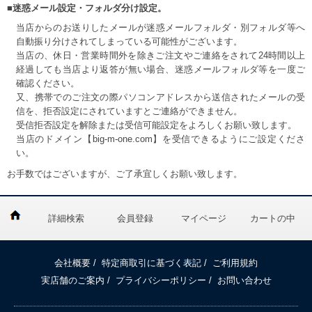
■迷惑メール設定・フォルダ分け設定。
当店からのお送りしたメールが迷惑メールフォルダ・別フォルダ等へ
自動振り分けされてしまっている可能性がございます。
当店の、休日・営業時間外を除きご注文やご連絡をされて24時間以上
経過しても当店より返答が無い場合、迷惑メールフォルダ等を一度ご
確認ください。
又、携帯でのご注文の際パソコンアドレスから送信されたメールの受
信を、拒否設定にされていますとご連絡ができません。
受信拒否設定を解除または受信可能設定をよろしくお願い致します。
当店のドメイン【big-m-one.com】を受信できるようにご設定くださ
い。
お手数ではございますが、ご了承宜しくお願い致します。
詳細検索
会員登録
マイページ
カートの中
会社概要
/
特定商取引に基づく表記
/
ご利用規約
実店舗のご案内
/
プライバシーポリシー
/
お問い合わせ