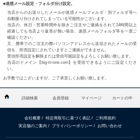
■迷惑メール設定・フォルダ分け設定。
当店からのお送りしたメールが迷惑メールフォルダ・別フォルダ等へ
自動振り分けされてしまっている可能性がございます。
当店の、休日・営業時間外を除きご注文やご連絡をされて24時間以上
経過しても当店より返答が無い場合、迷惑メールフォルダ等を一度ご
確認ください。
又、携帯でのご注文の際パソコンアドレスから送信されたメールの受
信を、拒否設定にされていますとご連絡ができません。
受信拒否設定を解除または受信可能設定をよろしくお願い致します。
当店のドメイン【big-m-one.com】を受信できるようにご設定くださ
い。
お手数ではございますが、ご了承宜しくお願い致します。
詳細検索
会員登録
マイページ
カートの中
会社概要
/
特定商取引に基づく表記
/
ご利用規約
実店舗のご案内
/
プライバシーポリシー
/
お問い合わせ