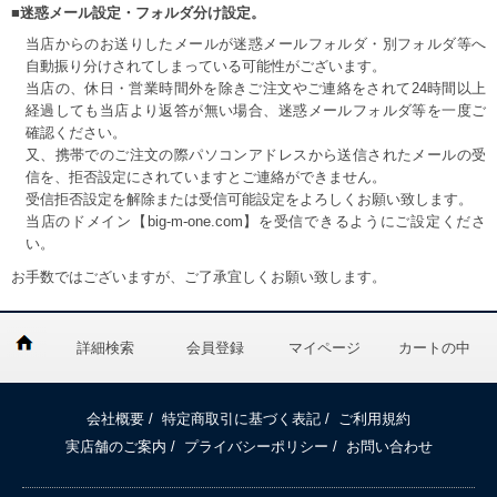
■迷惑メール設定・フォルダ分け設定。
当店からのお送りしたメールが迷惑メールフォルダ・別フォルダ等へ
自動振り分けされてしまっている可能性がございます。
当店の、休日・営業時間外を除きご注文やご連絡をされて24時間以上
経過しても当店より返答が無い場合、迷惑メールフォルダ等を一度ご
確認ください。
又、携帯でのご注文の際パソコンアドレスから送信されたメールの受
信を、拒否設定にされていますとご連絡ができません。
受信拒否設定を解除または受信可能設定をよろしくお願い致します。
当店のドメイン【big-m-one.com】を受信できるようにご設定くださ
い。
お手数ではございますが、ご了承宜しくお願い致します。
詳細検索
会員登録
マイページ
カートの中
会社概要
/
特定商取引に基づく表記
/
ご利用規約
実店舗のご案内
/
プライバシーポリシー
/
お問い合わせ