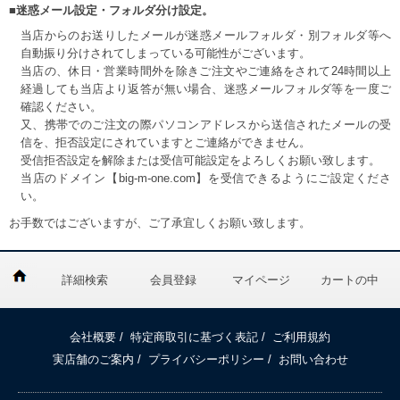
■迷惑メール設定・フォルダ分け設定。
当店からのお送りしたメールが迷惑メールフォルダ・別フォルダ等へ
自動振り分けされてしまっている可能性がございます。
当店の、休日・営業時間外を除きご注文やご連絡をされて24時間以上
経過しても当店より返答が無い場合、迷惑メールフォルダ等を一度ご
確認ください。
又、携帯でのご注文の際パソコンアドレスから送信されたメールの受
信を、拒否設定にされていますとご連絡ができません。
受信拒否設定を解除または受信可能設定をよろしくお願い致します。
当店のドメイン【big-m-one.com】を受信できるようにご設定くださ
い。
お手数ではございますが、ご了承宜しくお願い致します。
詳細検索
会員登録
マイページ
カートの中
会社概要
/
特定商取引に基づく表記
/
ご利用規約
実店舗のご案内
/
プライバシーポリシー
/
お問い合わせ