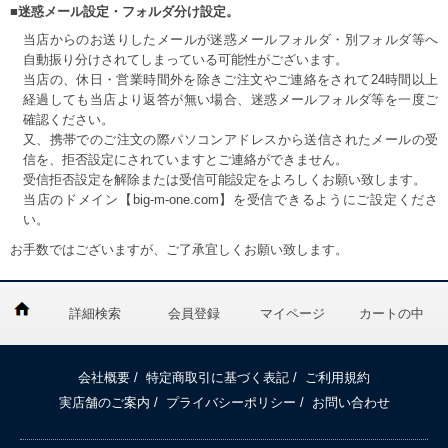
■迷惑メール設定・フォルダ分け設定。
当店からのお送りしたメールが迷惑メールフォルダ・別フォルダ等へ
自動振り分けされてしまっている可能性がございます。
当店の、休日・営業時間外を除きご注文やご連絡をされて24時間以上
経過しても当店より返答が無い場合、迷惑メールフォルダ等を一度ご
確認ください。
又、携帯でのご注文の際パソコンアドレスから送信されたメールの受
信を、拒否設定にされていますとご連絡ができません。
受信拒否設定を解除または受信可能設定をよろしくお願い致します。
当店のドメイン【big-m-one.com】を受信できるようにご設定くださ
い。
お手数ではございますが、ご了承宜しくお願い致します。
詳細検索
会員登録
マイページ
カートの中
会社概要
/
特定商取引に基づく表記
/
ご利用規約
実店舗のご案内
/
プライバシーポリシー
/
お問い合わせ