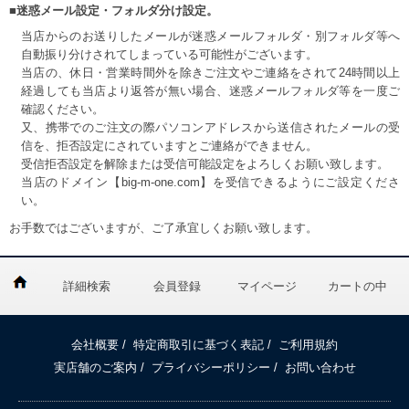
■迷惑メール設定・フォルダ分け設定。
当店からのお送りしたメールが迷惑メールフォルダ・別フォルダ等へ
自動振り分けされてしまっている可能性がございます。
当店の、休日・営業時間外を除きご注文やご連絡をされて24時間以上
経過しても当店より返答が無い場合、迷惑メールフォルダ等を一度ご
確認ください。
又、携帯でのご注文の際パソコンアドレスから送信されたメールの受
信を、拒否設定にされていますとご連絡ができません。
受信拒否設定を解除または受信可能設定をよろしくお願い致します。
当店のドメイン【big-m-one.com】を受信できるようにご設定くださ
い。
お手数ではございますが、ご了承宜しくお願い致します。
詳細検索
会員登録
マイページ
カートの中
会社概要
/
特定商取引に基づく表記
/
ご利用規約
実店舗のご案内
/
プライバシーポリシー
/
お問い合わせ