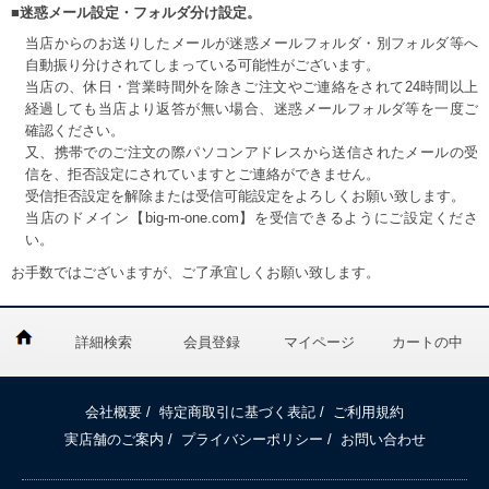
■迷惑メール設定・フォルダ分け設定。
当店からのお送りしたメールが迷惑メールフォルダ・別フォルダ等へ
自動振り分けされてしまっている可能性がございます。
当店の、休日・営業時間外を除きご注文やご連絡をされて24時間以上
経過しても当店より返答が無い場合、迷惑メールフォルダ等を一度ご
確認ください。
又、携帯でのご注文の際パソコンアドレスから送信されたメールの受
信を、拒否設定にされていますとご連絡ができません。
受信拒否設定を解除または受信可能設定をよろしくお願い致します。
当店のドメイン【big-m-one.com】を受信できるようにご設定くださ
い。
お手数ではございますが、ご了承宜しくお願い致します。
詳細検索
会員登録
マイページ
カートの中
会社概要
/
特定商取引に基づく表記
/
ご利用規約
実店舗のご案内
/
プライバシーポリシー
/
お問い合わせ