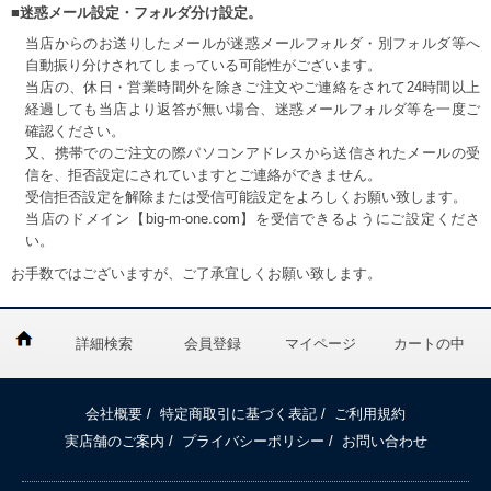
■迷惑メール設定・フォルダ分け設定。
当店からのお送りしたメールが迷惑メールフォルダ・別フォルダ等へ
自動振り分けされてしまっている可能性がございます。
当店の、休日・営業時間外を除きご注文やご連絡をされて24時間以上
経過しても当店より返答が無い場合、迷惑メールフォルダ等を一度ご
確認ください。
又、携帯でのご注文の際パソコンアドレスから送信されたメールの受
信を、拒否設定にされていますとご連絡ができません。
受信拒否設定を解除または受信可能設定をよろしくお願い致します。
当店のドメイン【big-m-one.com】を受信できるようにご設定くださ
い。
お手数ではございますが、ご了承宜しくお願い致します。
詳細検索
会員登録
マイページ
カートの中
会社概要
/
特定商取引に基づく表記
/
ご利用規約
実店舗のご案内
/
プライバシーポリシー
/
お問い合わせ