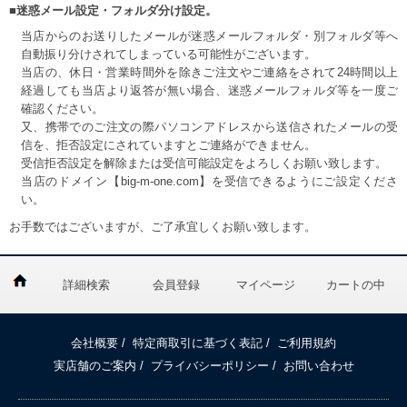
■迷惑メール設定・フォルダ分け設定。
当店からのお送りしたメールが迷惑メールフォルダ・別フォルダ等へ
自動振り分けされてしまっている可能性がございます。
当店の、休日・営業時間外を除きご注文やご連絡をされて24時間以上
経過しても当店より返答が無い場合、迷惑メールフォルダ等を一度ご
確認ください。
又、携帯でのご注文の際パソコンアドレスから送信されたメールの受
信を、拒否設定にされていますとご連絡ができません。
受信拒否設定を解除または受信可能設定をよろしくお願い致します。
当店のドメイン【big-m-one.com】を受信できるようにご設定くださ
い。
お手数ではございますが、ご了承宜しくお願い致します。
詳細検索
会員登録
マイページ
カートの中
会社概要
/
特定商取引に基づく表記
/
ご利用規約
実店舗のご案内
/
プライバシーポリシー
/
お問い合わせ