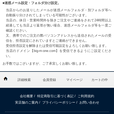
■迷惑メール設定・フォルダ分け設定。
当店からのお送りしたメールが迷惑メールフォルダ・別フォルダ等へ
自動振り分けされてしまっている可能性がございます。
当店の、休日・営業時間外を除きご注文やご連絡をされて24時間以上
経過しても当店より返答が無い場合、迷惑メールフォルダ等を一度ご
確認ください。
又、携帯でのご注文の際パソコンアドレスから送信されたメールの受
信を、拒否設定にされていますとご連絡ができません。
受信拒否設定を解除または受信可能設定をよろしくお願い致します。
当店のドメイン【big-m-one.com】を受信できるようにご設定くださ
い。
お手数ではございますが、ご了承宜しくお願い致します。
詳細検索
会員登録
マイページ
カートの中
会社概要
/
特定商取引に基づく表記
/
ご利用規約
実店舗のご案内
/
プライバシーポリシー
/
お問い合わせ