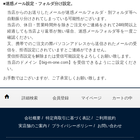
■迷惑メール設定・フォルダ分け設定。
当店からのお送りしたメールが迷惑メールフォルダ・別フォルダ等へ
自動振り分けされてしまっている可能性がございます。
当店の、休日・営業時間外を除きご注文やご連絡をされて24時間以上
経過しても当店より返答が無い場合、迷惑メールフォルダ等を一度ご
確認ください。
又、携帯でのご注文の際パソコンアドレスから送信されたメールの受
信を、拒否設定にされていますとご連絡ができません。
受信拒否設定を解除または受信可能設定をよろしくお願い致します。
当店のドメイン【big-m-one.com】を受信できるようにご設定くださ
い。
お手数ではございますが、ご了承宜しくお願い致します。
詳細検索
会員登録
マイページ
カートの中
会社概要
/
特定商取引に基づく表記
/
ご利用規約
実店舗のご案内
/
プライバシーポリシー
/
お問い合わせ