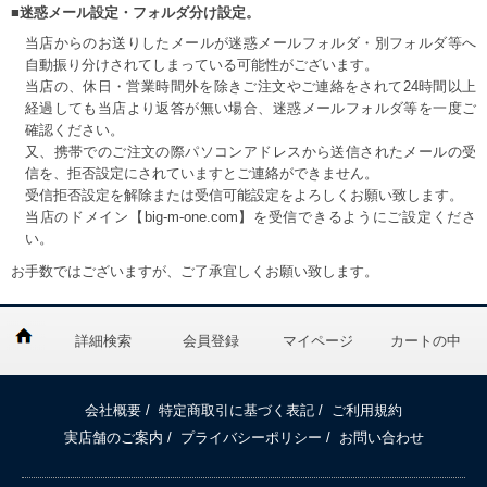
■迷惑メール設定・フォルダ分け設定。
当店からのお送りしたメールが迷惑メールフォルダ・別フォルダ等へ
自動振り分けされてしまっている可能性がございます。
当店の、休日・営業時間外を除きご注文やご連絡をされて24時間以上
経過しても当店より返答が無い場合、迷惑メールフォルダ等を一度ご
確認ください。
又、携帯でのご注文の際パソコンアドレスから送信されたメールの受
信を、拒否設定にされていますとご連絡ができません。
受信拒否設定を解除または受信可能設定をよろしくお願い致します。
当店のドメイン【big-m-one.com】を受信できるようにご設定くださ
い。
お手数ではございますが、ご了承宜しくお願い致します。
詳細検索
会員登録
マイページ
カートの中
会社概要
/
特定商取引に基づく表記
/
ご利用規約
実店舗のご案内
/
プライバシーポリシー
/
お問い合わせ