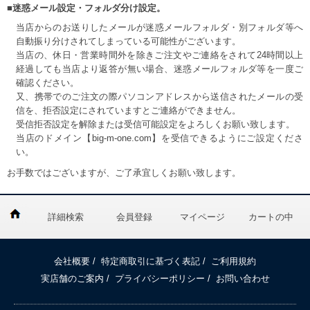
■迷惑メール設定・フォルダ分け設定。
当店からのお送りしたメールが迷惑メールフォルダ・別フォルダ等へ
自動振り分けされてしまっている可能性がございます。
当店の、休日・営業時間外を除きご注文やご連絡をされて24時間以上
経過しても当店より返答が無い場合、迷惑メールフォルダ等を一度ご
確認ください。
又、携帯でのご注文の際パソコンアドレスから送信されたメールの受
信を、拒否設定にされていますとご連絡ができません。
受信拒否設定を解除または受信可能設定をよろしくお願い致します。
当店のドメイン【big-m-one.com】を受信できるようにご設定くださ
い。
お手数ではございますが、ご了承宜しくお願い致します。
詳細検索
会員登録
マイページ
カートの中
会社概要
/
特定商取引に基づく表記
/
ご利用規約
実店舗のご案内
/
プライバシーポリシー
/
お問い合わせ