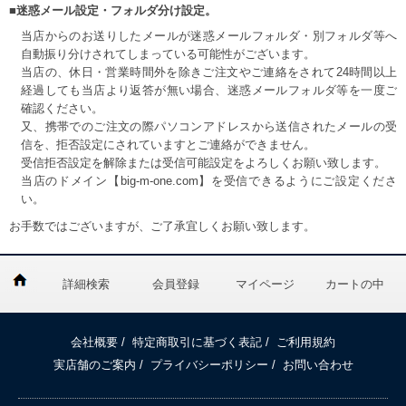
■迷惑メール設定・フォルダ分け設定。
当店からのお送りしたメールが迷惑メールフォルダ・別フォルダ等へ
自動振り分けされてしまっている可能性がございます。
当店の、休日・営業時間外を除きご注文やご連絡をされて24時間以上
経過しても当店より返答が無い場合、迷惑メールフォルダ等を一度ご
確認ください。
又、携帯でのご注文の際パソコンアドレスから送信されたメールの受
信を、拒否設定にされていますとご連絡ができません。
受信拒否設定を解除または受信可能設定をよろしくお願い致します。
当店のドメイン【big-m-one.com】を受信できるようにご設定くださ
い。
お手数ではございますが、ご了承宜しくお願い致します。
詳細検索
会員登録
マイページ
カートの中
会社概要
/
特定商取引に基づく表記
/
ご利用規約
実店舗のご案内
/
プライバシーポリシー
/
お問い合わせ