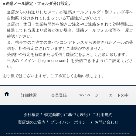
■迷惑メール設定・フォルダ分け設定。
当店からのお送りしたメールが迷惑メールフォルダ・別フォルダ等へ
自動振り分けされてしまっている可能性がございます。
当店の、休日・営業時間外を除きご注文やご連絡をされて24時間以上
経過しても当店より返答が無い場合、迷惑メールフォルダ等を一度ご
確認ください。
又、携帯でのご注文の際パソコンアドレスから送信されたメールの受
信を、拒否設定にされていますとご連絡ができません。
受信拒否設定を解除または受信可能設定をよろしくお願い致します。
当店のドメイン【big-m-one.com】を受信できるようにご設定くださ
い。
お手数ではございますが、ご了承宜しくお願い致します。
詳細検索
会員登録
マイページ
カートの中
会社概要
/
特定商取引に基づく表記
/
ご利用規約
実店舗のご案内
/
プライバシーポリシー
/
お問い合わせ