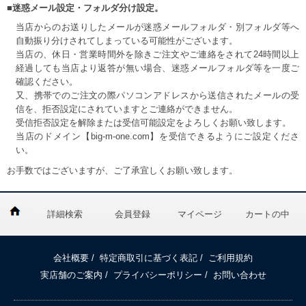
■迷惑メール設定・フォルダ分け設定。
当店からのお送りしたメールが迷惑メールフォルダ・別フォルダ等へ
自動振り分けされてしまっている可能性がございます。
当店の、休日・営業時間外を除きご注文やご連絡をされて24時間以上
経過しても当店より返答が無い場合、迷惑メールフォルダ等を一度ご
確認ください。
又、携帯でのご注文の際パソコンアドレスから送信されたメールの受
信を、拒否設定にされていますとご連絡ができません。
受信拒否設定を解除または受信可能設定をよろしくお願い致します。
当店のドメイン【big-m-one.com】を受信できるようにご設定くださ
い。
お手数ではございますが、ご了承宜しくお願い致します。
詳細検索
会員登録
マイページ
カートの中
会社概要
/
特定商取引に基づく表記
/
ご利用規約
実店舗のご案内
/
プライバシーポリシー
/
お問い合わせ