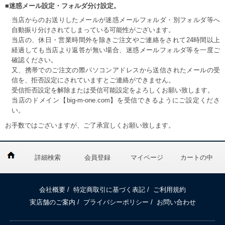
■迷惑メール設定・フォルダ分け設定。
当店からのお送りしたメールが迷惑メールフォルダ・別フォルダ等へ
自動振り分けされてしまっている可能性がございます。
当店の、休日・営業時間外を除きご注文やご連絡をされて24時間以上
経過しても当店より返答が無い場合、迷惑メールフォルダ等を一度ご
確認ください。
又、携帯でのご注文の際パソコンアドレスから送信されたメールの受
信を、拒否設定にされていますとご連絡ができません。
受信拒否設定を解除または受信可能設定をよろしくお願い致します。
当店のドメイン【big-m-one.com】を受信できるようにご設定くださ
い。
お手数ではございますが、ご了承宜しくお願い致します。
詳細検索
会員登録
マイページ
カートの中
会社概要
/
特定商取引に基づく表記
/
ご利用規約
実店舗のご案内
/
プライバシーポリシー
/
お問い合わせ