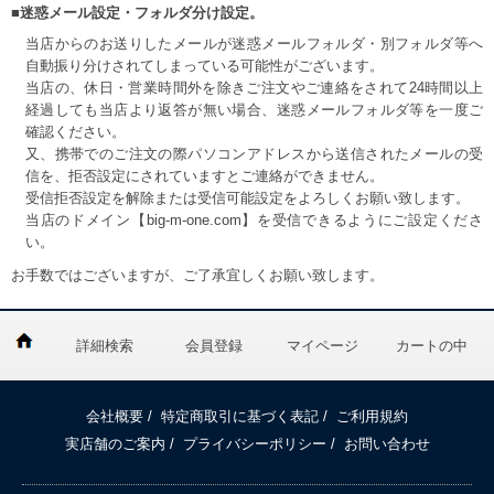
■迷惑メール設定・フォルダ分け設定。
当店からのお送りしたメールが迷惑メールフォルダ・別フォルダ等へ
自動振り分けされてしまっている可能性がございます。
当店の、休日・営業時間外を除きご注文やご連絡をされて24時間以上
経過しても当店より返答が無い場合、迷惑メールフォルダ等を一度ご
確認ください。
又、携帯でのご注文の際パソコンアドレスから送信されたメールの受
信を、拒否設定にされていますとご連絡ができません。
受信拒否設定を解除または受信可能設定をよろしくお願い致します。
当店のドメイン【big-m-one.com】を受信できるようにご設定くださ
い。
お手数ではございますが、ご了承宜しくお願い致します。
詳細検索
会員登録
マイページ
カートの中
会社概要
/
特定商取引に基づく表記
/
ご利用規約
実店舗のご案内
/
プライバシーポリシー
/
お問い合わせ