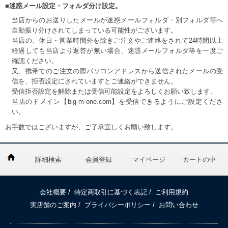
■迷惑メール設定・フォルダ分け設定。
当店からのお送りしたメールが迷惑メールフォルダ・別フォルダ等へ
自動振り分けされてしまっている可能性がございます。
当店の、休日・営業時間外を除きご注文やご連絡をされて24時間以上
経過しても当店より返答が無い場合、迷惑メールフォルダ等を一度ご
確認ください。
又、携帯でのご注文の際パソコンアドレスから送信されたメールの受
信を、拒否設定にされていますとご連絡ができません。
受信拒否設定を解除または受信可能設定をよろしくお願い致します。
当店のドメイン【big-m-one.com】を受信できるようにご設定くださ
い。
お手数ではございますが、ご了承宜しくお願い致します。
詳細検索
会員登録
マイページ
カートの中
会社概要
/
特定商取引に基づく表記
/
ご利用規約
実店舗のご案内
/
プライバシーポリシー
/
お問い合わせ