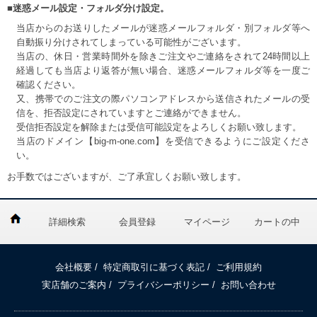
■迷惑メール設定・フォルダ分け設定。
当店からのお送りしたメールが迷惑メールフォルダ・別フォルダ等へ
自動振り分けされてしまっている可能性がございます。
当店の、休日・営業時間外を除きご注文やご連絡をされて24時間以上
経過しても当店より返答が無い場合、迷惑メールフォルダ等を一度ご
確認ください。
又、携帯でのご注文の際パソコンアドレスから送信されたメールの受
信を、拒否設定にされていますとご連絡ができません。
受信拒否設定を解除または受信可能設定をよろしくお願い致します。
当店のドメイン【big-m-one.com】を受信できるようにご設定くださ
い。
お手数ではございますが、ご了承宜しくお願い致します。
詳細検索
会員登録
マイページ
カートの中
会社概要
/
特定商取引に基づく表記
/
ご利用規約
実店舗のご案内
/
プライバシーポリシー
/
お問い合わせ