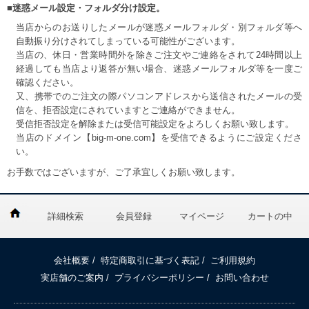
■迷惑メール設定・フォルダ分け設定。
当店からのお送りしたメールが迷惑メールフォルダ・別フォルダ等へ
自動振り分けされてしまっている可能性がございます。
当店の、休日・営業時間外を除きご注文やご連絡をされて24時間以上
経過しても当店より返答が無い場合、迷惑メールフォルダ等を一度ご
確認ください。
又、携帯でのご注文の際パソコンアドレスから送信されたメールの受
信を、拒否設定にされていますとご連絡ができません。
受信拒否設定を解除または受信可能設定をよろしくお願い致します。
当店のドメイン【big-m-one.com】を受信できるようにご設定くださ
い。
お手数ではございますが、ご了承宜しくお願い致します。
詳細検索
会員登録
マイページ
カートの中
会社概要
/
特定商取引に基づく表記
/
ご利用規約
実店舗のご案内
/
プライバシーポリシー
/
お問い合わせ