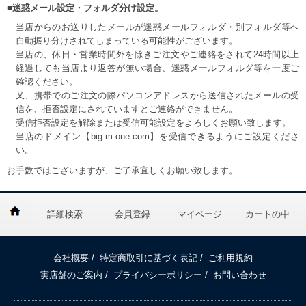
■迷惑メール設定・フォルダ分け設定。
当店からのお送りしたメールが迷惑メールフォルダ・別フォルダ等へ
自動振り分けされてしまっている可能性がございます。
当店の、休日・営業時間外を除きご注文やご連絡をされて24時間以上
経過しても当店より返答が無い場合、迷惑メールフォルダ等を一度ご
確認ください。
又、携帯でのご注文の際パソコンアドレスから送信されたメールの受
信を、拒否設定にされていますとご連絡ができません。
受信拒否設定を解除または受信可能設定をよろしくお願い致します。
当店のドメイン【big-m-one.com】を受信できるようにご設定くださ
い。
お手数ではございますが、ご了承宜しくお願い致します。
詳細検索
会員登録
マイページ
カートの中
会社概要
/
特定商取引に基づく表記
/
ご利用規約
実店舗のご案内
/
プライバシーポリシー
/
お問い合わせ