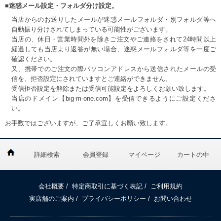
■迷惑メール設定・フォルダ分け設定。
当店からのお送りしたメールが迷惑メールフォルダ・別フォルダ等へ
自動振り分けされてしまっている可能性がございます。
当店の、休日・営業時間外を除きご注文やご連絡をされて24時間以上
経過しても当店より返答が無い場合、迷惑メールフォルダ等を一度ご
確認ください。
又、携帯でのご注文の際パソコンアドレスから送信されたメールの受
信を、拒否設定にされていますとご連絡ができません。
受信拒否設定を解除または受信可能設定をよろしくお願い致します。
当店のドメイン【big-m-one.com】を受信できるようにご設定くださ
い。
お手数ではございますが、ご了承宜しくお願い致します。
詳細検索
会員登録
マイページ
カートの中
会社概要
/
特定商取引に基づく表記
/
ご利用規約
実店舗のご案内
/
プライバシーポリシー
/
お問い合わせ