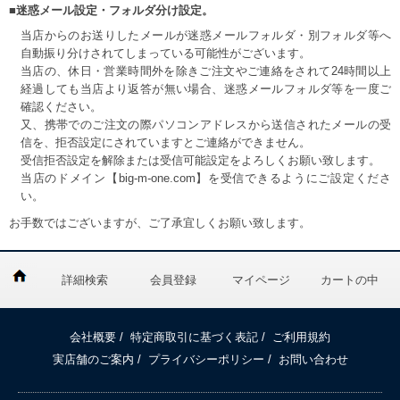
■迷惑メール設定・フォルダ分け設定。
当店からのお送りしたメールが迷惑メールフォルダ・別フォルダ等へ
自動振り分けされてしまっている可能性がございます。
当店の、休日・営業時間外を除きご注文やご連絡をされて24時間以上
経過しても当店より返答が無い場合、迷惑メールフォルダ等を一度ご
確認ください。
又、携帯でのご注文の際パソコンアドレスから送信されたメールの受
信を、拒否設定にされていますとご連絡ができません。
受信拒否設定を解除または受信可能設定をよろしくお願い致します。
当店のドメイン【big-m-one.com】を受信できるようにご設定くださ
い。
お手数ではございますが、ご了承宜しくお願い致します。
詳細検索
会員登録
マイページ
カートの中
会社概要
/
特定商取引に基づく表記
/
ご利用規約
実店舗のご案内
/
プライバシーポリシー
/
お問い合わせ