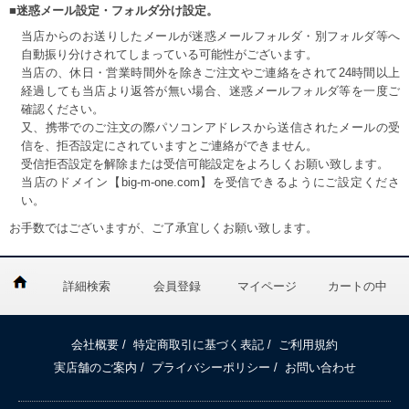
■迷惑メール設定・フォルダ分け設定。
当店からのお送りしたメールが迷惑メールフォルダ・別フォルダ等へ
自動振り分けされてしまっている可能性がございます。
当店の、休日・営業時間外を除きご注文やご連絡をされて24時間以上
経過しても当店より返答が無い場合、迷惑メールフォルダ等を一度ご
確認ください。
又、携帯でのご注文の際パソコンアドレスから送信されたメールの受
信を、拒否設定にされていますとご連絡ができません。
受信拒否設定を解除または受信可能設定をよろしくお願い致します。
当店のドメイン【big-m-one.com】を受信できるようにご設定くださ
い。
お手数ではございますが、ご了承宜しくお願い致します。
詳細検索
会員登録
マイページ
カートの中
会社概要
/
特定商取引に基づく表記
/
ご利用規約
実店舗のご案内
/
プライバシーポリシー
/
お問い合わせ