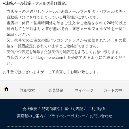
■迷惑メール設定・フォルダ分け設定。
当店からのお送りしたメールが迷惑メールフォルダ・別フォルダ等へ
自動振り分けされてしまっている可能性がございます。
当店の、休日・営業時間外を除きご注文やご連絡をされて24時間以上
経過しても当店より返答が無い場合、迷惑メールフォルダ等を一度ご
確認ください。
又、携帯でのご注文の際パソコンアドレスから送信されたメールの受
信を、拒否設定にされていますとご連絡ができません。
受信拒否設定を解除または受信可能設定をよろしくお願い致します。
当店のドメイン【big-m-one.com】を受信できるようにご設定くださ
い。
お手数ではございますが、ご了承宜しくお願い致します。
詳細検索
会員登録
マイページ
カートの中
会社概要
/
特定商取引に基づく表記
/
ご利用規約
実店舗のご案内
/
プライバシーポリシー
/
お問い合わせ