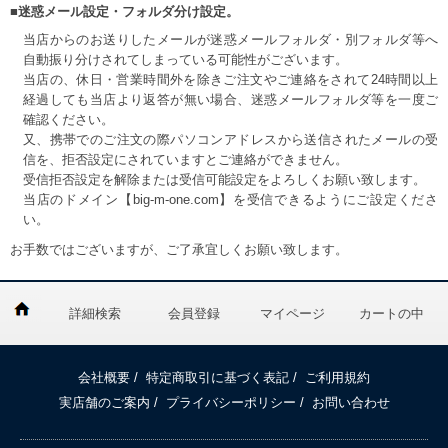
■迷惑メール設定・フォルダ分け設定。
当店からのお送りしたメールが迷惑メールフォルダ・別フォルダ等へ
自動振り分けされてしまっている可能性がございます。
当店の、休日・営業時間外を除きご注文やご連絡をされて24時間以上
経過しても当店より返答が無い場合、迷惑メールフォルダ等を一度ご
確認ください。
又、携帯でのご注文の際パソコンアドレスから送信されたメールの受
信を、拒否設定にされていますとご連絡ができません。
受信拒否設定を解除または受信可能設定をよろしくお願い致します。
当店のドメイン【big-m-one.com】を受信できるようにご設定くださ
い。
お手数ではございますが、ご了承宜しくお願い致します。
詳細検索
会員登録
マイページ
カートの中
会社概要
/
特定商取引に基づく表記
/
ご利用規約
実店舗のご案内
/
プライバシーポリシー
/
お問い合わせ